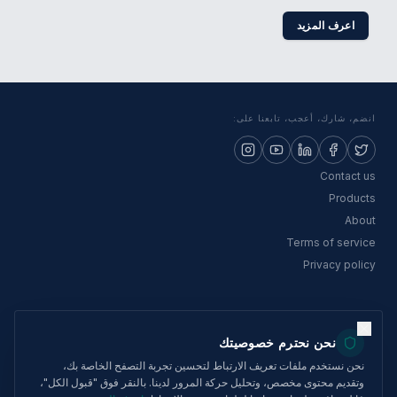
اعرف المزيد
انضم، شارك، أعجب، تابعنا على:
Contact us
Products
About
Terms of service
Privacy policy
نحن نحترم خصوصيتك
OTHALO GROUP LTD
نحن نستخدم ملفات تعريف الارتباط لتحسين تجربة التصفح الخاصة بك،
رقم التسجيل:
01010884
وتقديم محتوى مخصص، وتحليل حركة المرور لدينا. بالنقر فوق "قبول الكل"،
رقم الترخيص:
07010857