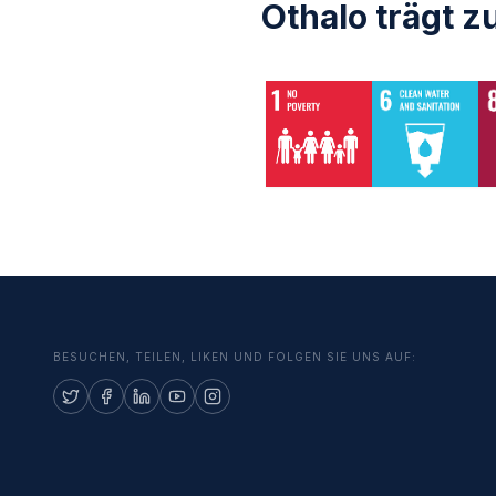
Othalo trägt 
BESUCHEN, TEILEN, LIKEN UND FOLGEN SIE UNS AUF: