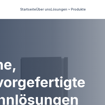
Startseite
Über uns
Lösungen
Produkte
he,
vorgefertigte
hnlösungen