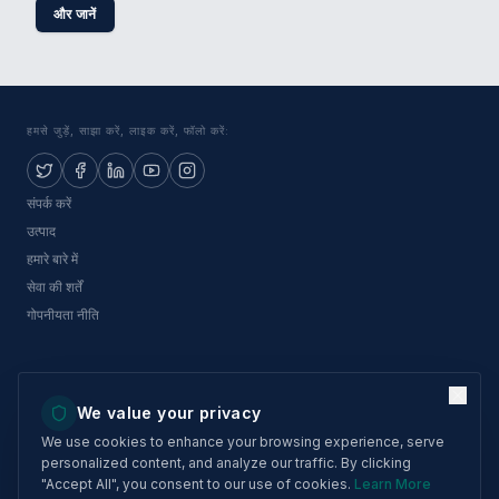
और जानें
हमसे जुड़ें, साझा करें, लाइक करें, फॉलो करें:
संपर्क करें
उत्पाद
हमारे बारे में
सेवा की शर्तें
गोपनीयता नीति
We value your privacy
ओथेलो ग्रुप लिमिटेड
We use cookies to enhance your browsing experience, serve
पंजीकरण संख्या:
01010884
personalized content, and analyze our traffic. By clicking
लाइसेंस संख्या:
07010857
"Accept All", you consent to our use of cookies.
Learn More
पता