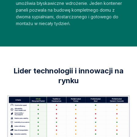
umożliwia błyskawiczne wdrożenie. Jeden kontener
paneli pozwala na budowę kompletnego domu z
dwoma sypialniami, dostarczonego i gotowego do
montażu w niecały tydzień.
Lider technologii i innowacji na
rynku