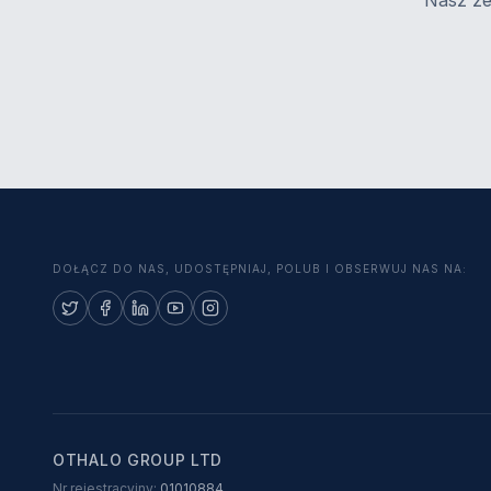
Nasz ze
DOŁĄCZ DO NAS, UDOSTĘPNIAJ, POLUB I OBSERWUJ NAS NA:
OTHALO GROUP LTD
Nr rejestracyjny:
01010884