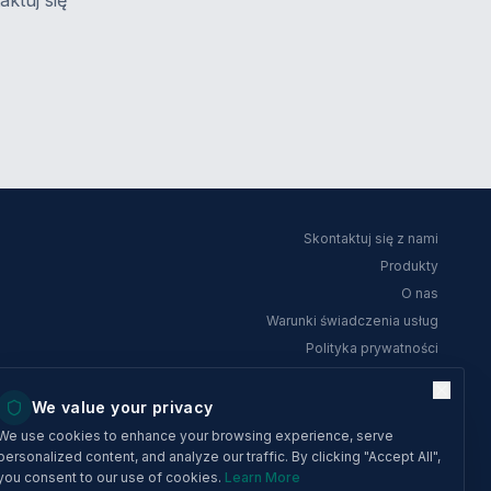
ktuj się
Skontaktuj się z nami
Produkty
O nas
Warunki świadczenia usług
Polityka prywatności
We value your privacy
We use cookies to enhance your browsing experience, serve
personalized content, and analyze our traffic. By clicking "Accept All",
ADRES
you consent to our use of cookies.
Learn More
RAK Innovation City, Post Box #30099