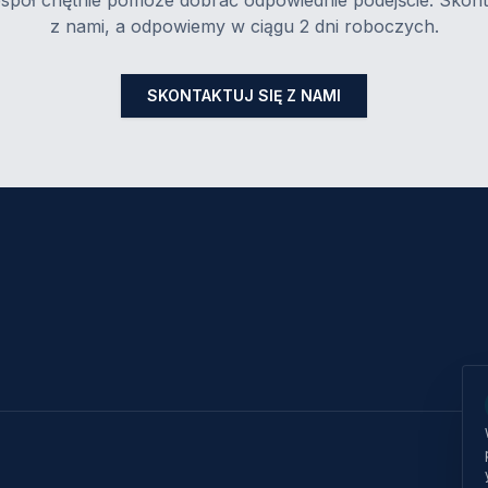
spół chętnie pomoże dobrać odpowiednie podejście. Skonta
z nami, a odpowiemy w ciągu 2 dni roboczych.
SKONTAKTUJ SIĘ Z NAMI