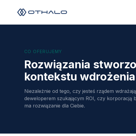
CO OFERUJEMY
Rozwiązania stworzo
kontekstu wdrożenia
Niezależnie od tego, czy jesteś rządem wdrażaj
deweloperem szukającym ROI, czy korporacją 
ma rozwiązanie dla Ciebie.