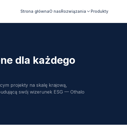
Strona główna
O nas
Rozwiązania
Produkty
ne dla każdego
ącym projekty na skalę krajową,
budującą swój wizerunek ESG — Othalo