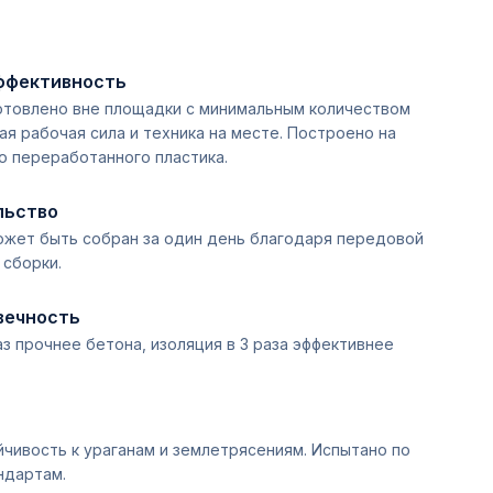
ффективность
отовлено вне площадки с минимальным количеством
ая рабочая сила и техника на месте. Построено на
о переработанного пластика.
льство
ожет быть собран за один день благодаря передовой
 сборки.
вечность
аз прочнее бетона, изоляция в 3 раза эффективнее
йчивость к ураганам и землетрясениям. Испытано по
ндартам.