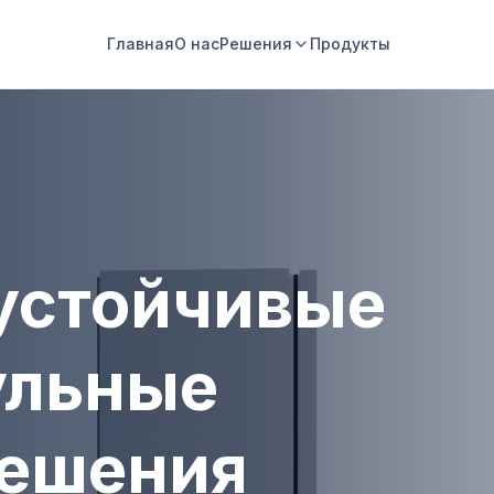
Главная
О нас
Решения
Продукты
устойчивые
ульные
ешения